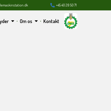
lemaskinstation.dk
+45 40 28 50 71
byder
Om os
Kontakt